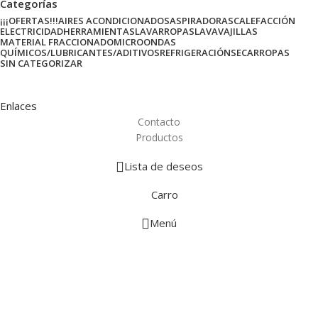
Categorías
¡¡¡OFERTAS!!!
AIRES ACONDICIONADOS
ASPIRADORAS
CALEFACCIÓN
ELECTRICIDAD
HERRAMIENTAS
LAVARROPAS
LAVAVAJILLAS
MATERIAL FRACCIONADO
MICROONDAS
QUÍMICOS/LUBRICANTES/ADITIVOS
REFRIGERACIÓN
SECARROPAS
SIN CATEGORIZAR
Enlaces
Contacto
Productos
Lista de deseos
Carro
Menú