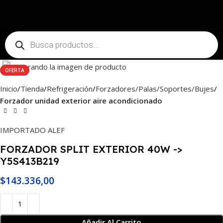
Haga Click para agrandar
OFERTA
Inicio
Tienda
Refrigeración
Forzadores/Palas/Soportes/Bujes
Forzador unidad exterior aire acondicionado
IMPORTADO ALEF
FORZADOR SPLIT EXTERIOR 40W ->
Y5S413B219
$
143.336,00
Añadir Al Carrito