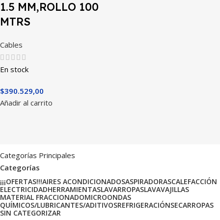
1.5 MM,ROLLO 100
MTRS
Cables
En stock
$
390.529,00
Añadir al carrito
Categorías Principales
Categorías
¡¡¡OFERTAS!!!
AIRES ACONDICIONADOS
ASPIRADORAS
CALEFACCIÓN
ELECTRICIDAD
HERRAMIENTAS
LAVARROPAS
LAVAVAJILLAS
MATERIAL FRACCIONADO
MICROONDAS
QUÍMICOS/LUBRICANTES/ADITIVOS
REFRIGERACIÓN
SECARROPAS
SIN CATEGORIZAR