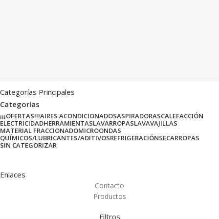
Categorías Principales
Categorías
¡¡¡OFERTAS!!!
AIRES ACONDICIONADOS
ASPIRADORAS
CALEFACCIÓN
ELECTRICIDAD
HERRAMIENTAS
LAVARROPAS
LAVAVAJILLAS
MATERIAL FRACCIONADO
MICROONDAS
QUÍMICOS/LUBRICANTES/ADITIVOS
REFRIGERACIÓN
SECARROPAS
SIN CATEGORIZAR
Enlaces
Contacto
Productos
Filtros