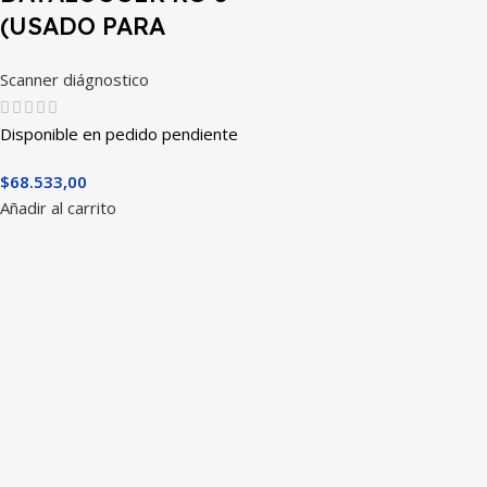
(USADO PARA
EXPOSICION Y
Scanner diágnostico
BUEN
FUNCIONAMIENTO
Disponible en pedido pendiente
)
$
68.533,00
Añadir al carrito