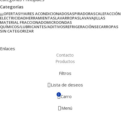
Categorías
¡¡¡OFERTAS!!!
AIRES ACONDICIONADOS
ASPIRADORAS
CALEFACCIÓN
ELECTRICIDAD
HERRAMIENTAS
LAVARROPAS
LAVAVAJILLAS
MATERIAL FRACCIONADO
MICROONDAS
QUÍMICOS/LUBRICANTES/ADITIVOS
REFRIGERACIÓN
SECARROPAS
SIN CATEGORIZAR
Enlaces
Contacto
Productos
Filtros
Lista de deseos
0
Carro
Menú