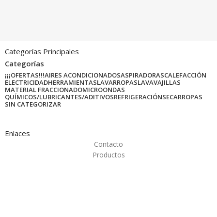
Categorías Principales
Categorías
¡¡¡OFERTAS!!!
AIRES ACONDICIONADOS
ASPIRADORAS
CALEFACCIÓN
ELECTRICIDAD
HERRAMIENTAS
LAVARROPAS
LAVAVAJILLAS
MATERIAL FRACCIONADO
MICROONDAS
QUÍMICOS/LUBRICANTES/ADITIVOS
REFRIGERACIÓN
SECARROPAS
SIN CATEGORIZAR
Enlaces
Contacto
Productos