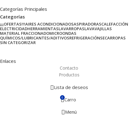
Categorías Principales
Categorías
¡¡¡OFERTAS!!!
AIRES ACONDICIONADOS
ASPIRADORAS
CALEFACCIÓN
ELECTRICIDAD
HERRAMIENTAS
LAVARROPAS
LAVAVAJILLAS
MATERIAL FRACCIONADO
MICROONDAS
QUÍMICOS/LUBRICANTES/ADITIVOS
REFRIGERACIÓN
SECARROPAS
SIN CATEGORIZAR
Enlaces
Contacto
Productos
Lista de deseos
0
Carro
Menú