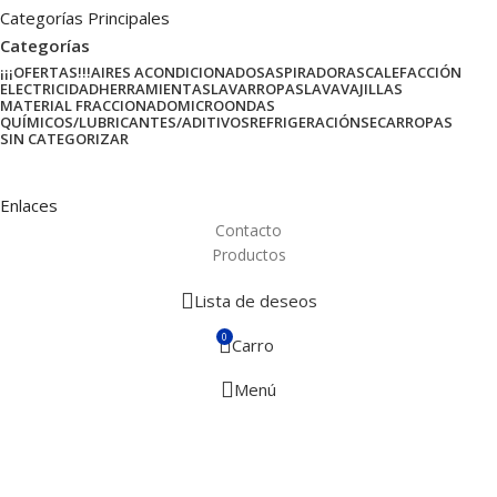
Categorías Principales
Categorías
¡¡¡OFERTAS!!!
AIRES ACONDICIONADOS
ASPIRADORAS
CALEFACCIÓN
ELECTRICIDAD
HERRAMIENTAS
LAVARROPAS
LAVAVAJILLAS
MATERIAL FRACCIONADO
MICROONDAS
QUÍMICOS/LUBRICANTES/ADITIVOS
REFRIGERACIÓN
SECARROPAS
SIN CATEGORIZAR
Enlaces
Contacto
Productos
Lista de deseos
0
Carro
Menú