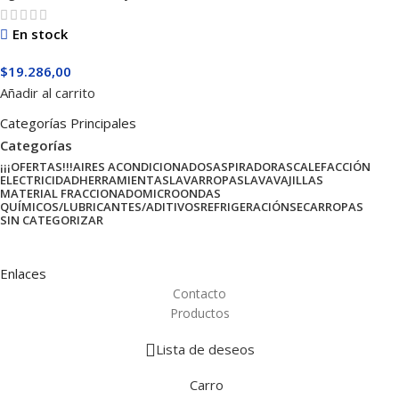
En stock
$
19.286,00
Añadir al carrito
Categorías Principales
Categorías
¡¡¡OFERTAS!!!
AIRES ACONDICIONADOS
ASPIRADORAS
CALEFACCIÓN
ELECTRICIDAD
HERRAMIENTAS
LAVARROPAS
LAVAVAJILLAS
MATERIAL FRACCIONADO
MICROONDAS
QUÍMICOS/LUBRICANTES/ADITIVOS
REFRIGERACIÓN
SECARROPAS
SIN CATEGORIZAR
Enlaces
Contacto
Productos
Lista de deseos
Carro