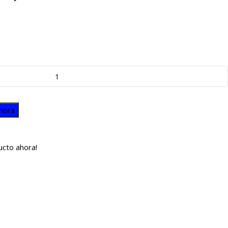
hora
ucto ahora!