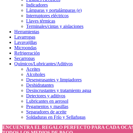
Indicadores
Lámparas y portalámparas (e)
Interruptores eléctricos
Llaves térmicas
Terminales/cintas y aislaciones
Herramientas
Lavarropas
Lavavajillas
Microondas
Refrigeración
Secarropas
Químicos/Lubricantes/Aditivos
Aceites
Alcoholes
Desengrasantes y limpiadores
Deshidratantes
Desincrustantes y tratamiento agua
Detectores y aditivos
Lubricantes en aerosol
Pegamentos y masillas
Separadores de aceite
Soldaduras en Frío y Sellafugas
ENCUENTRA EL REGALO PERFECTO PARA CADA OCA
TODOS LOS MEDIOS DE PAGO