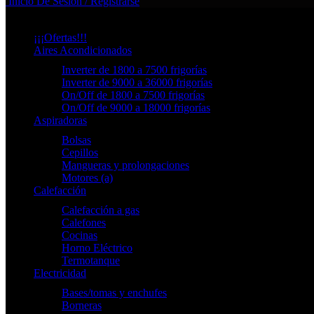
Inicio De Sesión / Registrarse
Categorias
¡¡¡Ofertas!!!
Aires Acondicionados
Inverter de 1800 a 7500 frigorías
Inverter de 9000 a 36000 frigorías
On/Off de 1800 a 7500 frigorías
On/Off de 9000 a 18000 frigorías
Aspiradoras
Bolsas
Cepillos
Mangueras y prolongaciones
Motores (a)
Calefacción
Calefacción a gas
Calefones
Cocinas
Horno Eléctrico
Termotanque
Electricidad
Bases/tomas y enchufes
Borneras