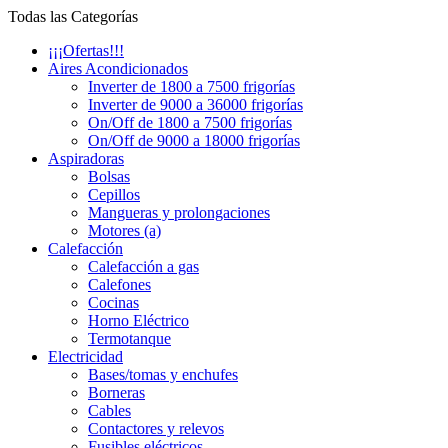
Todas las Categorías
¡¡¡Ofertas!!!
Aires Acondicionados
Inverter de 1800 a 7500 frigorías
Inverter de 9000 a 36000 frigorías
On/Off de 1800 a 7500 frigorías
On/Off de 9000 a 18000 frigorías
Aspiradoras
Bolsas
Cepillos
Mangueras y prolongaciones
Motores (a)
Calefacción
Calefacción a gas
Calefones
Cocinas
Horno Eléctrico
Termotanque
Electricidad
Bases/tomas y enchufes
Borneras
Cables
Contactores y relevos
Fusibles eléctricos