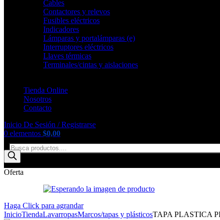
Cables
Contactores y relevos
Fusibles eléctricos
Indicadores
Lámparas y portalámparas (e)
Interruptores eléctricos
Llaves térmicas
Terminales/cintas y aislaciones
Tienda Online
Nosotros
Contacto
Inicio De Sesión / Registrarse
0
elementos
$
0,00
Oferta
Haga Click para agrandar
Inicio
Tienda
Lavarropas
Marcos/tapas y plásticos
TAPA PLASTICA 