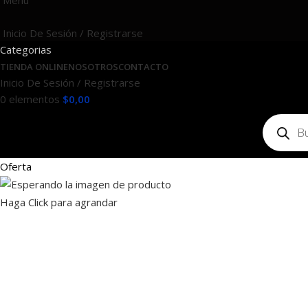
Menú
Inicio De Sesión / Registrarse
Categorias
TIENDA ONLINE
NOSOTROS
CONTACTO
Inicio De Sesión / Registrarse
0
elementos
$
0,00
Oferta
Haga Click para agrandar