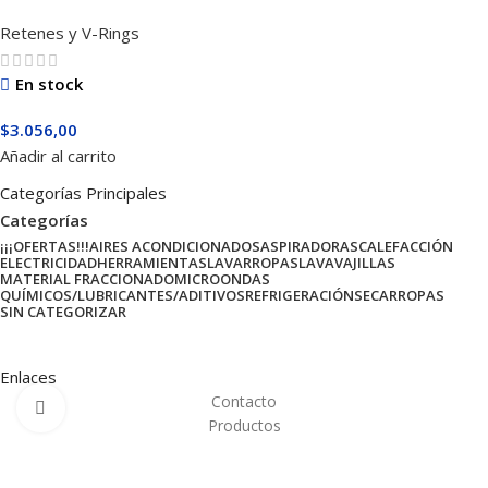
Retenes y V-Rings
En stock
$
3.056,00
Añadir al carrito
Categorías Principales
Categorías
¡¡¡OFERTAS!!!
AIRES ACONDICIONADOS
ASPIRADORAS
CALEFACCIÓN
ELECTRICIDAD
HERRAMIENTAS
LAVARROPAS
LAVAVAJILLAS
MATERIAL FRACCIONADO
MICROONDAS
QUÍMICOS/LUBRICANTES/ADITIVOS
REFRIGERACIÓN
SECARROPAS
SIN CATEGORIZAR
Enlaces
Contacto
Haga Click para agrandar
Productos