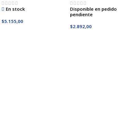
En stock
Disponible en pedido
pendiente
$
5.155,00
$
2.892,00
Añadir Al Carrito
Añadir Al Carrito