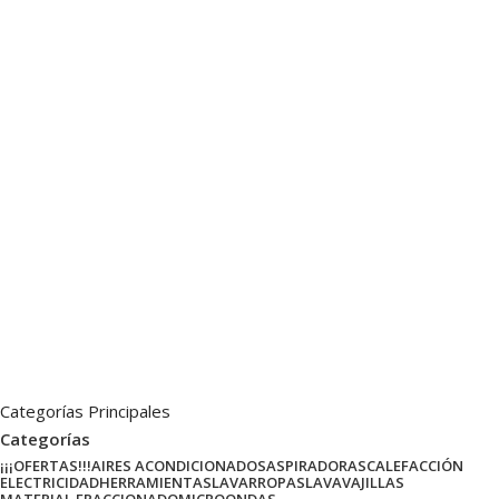
Categorías Principales
Categorías
¡¡¡OFERTAS!!!
AIRES ACONDICIONADOS
ASPIRADORAS
CALEFACCIÓN
ELECTRICIDAD
HERRAMIENTAS
LAVARROPAS
LAVAVAJILLAS