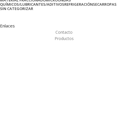
MATERIAL FRACCIONADO
MICROONDAS
QUÍMICOS/LUBRICANTES/ADITIVOS
REFRIGERACIÓN
SECARROPAS
SIN CATEGORIZAR
Enlaces
Contacto
Productos