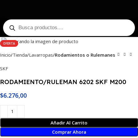
Haga Click para agrandar
OFERTA
Inicio
Tienda
Lavarropas
Rodamientos o Rulemanes
SKF
RODAMIENTO/RULEMAN 6202 SKF M200
$
6.276,00
Añadir Al Carrito
Comprar Ahora