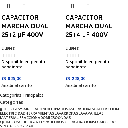
CAPACITOR
CAPACITOR
MARCHA DUAL
MARCHA DUAL
25+2 µF 400V
25+4 µF 400V
Duales
Duales
Disponible en pedido
Disponible en pedido
pendiente
pendiente
$
9.025,00
$
9.228,00
Añadir al carrito
Añadir al carrito
Categorías Principales
Categorías
¡¡¡OFERTAS!!!
AIRES ACONDICIONADOS
ASPIRADORAS
CALEFACCIÓN
ELECTRICIDAD
HERRAMIENTAS
LAVARROPAS
LAVAVAJILLAS
MATERIAL FRACCIONADO
MICROONDAS
QUÍMICOS/LUBRICANTES/ADITIVOS
REFRIGERACIÓN
SECARROPAS
SIN CATEGORIZAR