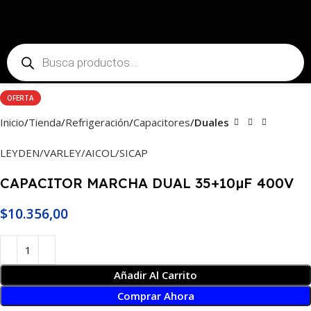
Haga Click para agrandar
OFERTA
Inicio
Tienda
Refrigeración
Capacitores
Duales
LEYDEN/VARLEY/AICOL/SICAP
CAPACITOR MARCHA DUAL 35+10µF 400V
$
10.356,00
Añadir Al Carrito
Comprar Ahora