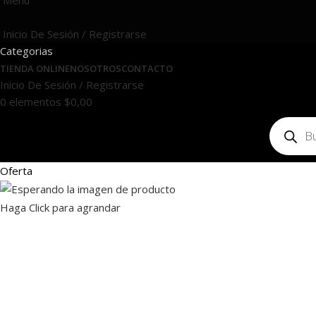
Menú
Inicio De Sesión / Registrarse
Categorias
TIENDA ONLINE
NOSOTROS
CONTACTO
Inicio De Sesión / Registrarse
0
elementos
$
0,00
Oferta
Haga Click para agrandar