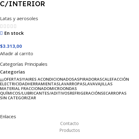
C/INTERIOR
Latas y aerosoles
En stock
$
3.313,00
Añadir al carrito
Categorías Principales
Categorías
¡¡¡OFERTAS!!!
AIRES ACONDICIONADOS
ASPIRADORAS
CALEFACCIÓN
ELECTRICIDAD
HERRAMIENTAS
LAVARROPAS
LAVAVAJILLAS
MATERIAL FRACCIONADO
MICROONDAS
QUÍMICOS/LUBRICANTES/ADITIVOS
REFRIGERACIÓN
SECARROPAS
SIN CATEGORIZAR
Enlaces
Contacto
Productos