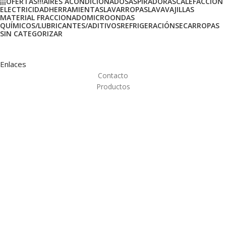
¡¡¡OFERTAS!!!
AIRES ACONDICIONADOS
ASPIRADORAS
CALEFACCIÓN
ELECTRICIDAD
HERRAMIENTAS
LAVARROPAS
LAVAVAJILLAS
MATERIAL FRACCIONADO
MICROONDAS
QUÍMICOS/LUBRICANTES/ADITIVOS
REFRIGERACIÓN
SECARROPAS
SIN CATEGORIZAR
Enlaces
Contacto
Productos