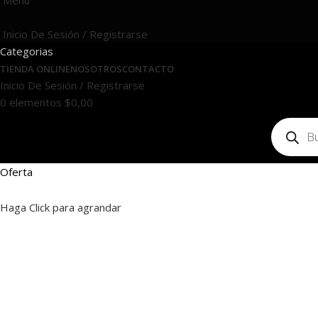
Menú
Inicio De Sesión / Registrarse
Categorias
TIENDA ONLINE
NOSOTROS
CONTACTO
Inicio De Sesión / Registrarse
0
elementos
$
0,00
Oferta
Haga Click para agrandar