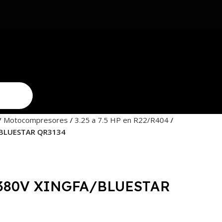
Motocompresores
3.25 a 7.5 HP en R22/R404
/BLUESTAR QR3134
 380V XINGFA/BLUESTAR