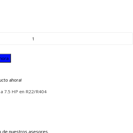
hora
ucto ahora!
 a 7.5 HP en R22/R404
no de nuestros asesores.