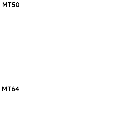
P MT50
P MT64