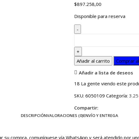
$
897.258,00
Disponible para reserva
Añadir al carrito
Comprar a
Añadir a lista de deseos
18
La gente viendo este prod
SKU:
6050109
Categoría:
3.25
Compartir:
DESCRIPCIÓN
VALORACIONES (0)
ENVÍO Y ENTREGA
irmar su compra, comuníquese vía WhatsApp y será atendido por u