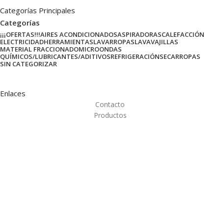
Categorías Principales
Categorías
¡¡¡OFERTAS!!!
AIRES ACONDICIONADOS
ASPIRADORAS
CALEFACCIÓN
ELECTRICIDAD
HERRAMIENTAS
LAVARROPAS
LAVAVAJILLAS
MATERIAL FRACCIONADO
MICROONDAS
QUÍMICOS/LUBRICANTES/ADITIVOS
REFRIGERACIÓN
SECARROPAS
SIN CATEGORIZAR
Enlaces
Contacto
Productos