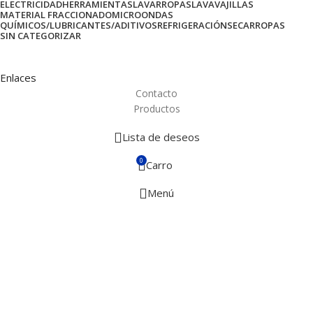
ELECTRICIDAD
HERRAMIENTAS
LAVARROPAS
LAVAVAJILLAS
MATERIAL FRACCIONADO
MICROONDAS
QUÍMICOS/LUBRICANTES/ADITIVOS
REFRIGERACIÓN
SECARROPAS
SIN CATEGORIZAR
Enlaces
Contacto
Productos
Lista de deseos
0
Carro
Menú