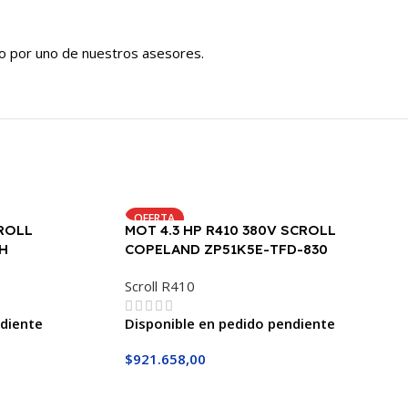
do por uno de nuestros asesores.
OFERTA
CROLL
MOT 4.3 HP R410 380V SCROLL
H
COPELAND ZP51K5E-TFD-830
Scroll R410
ndiente
Disponible en pedido pendiente
$
921.658,00
Añadir Al Carrito