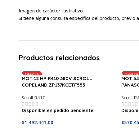
Imagen de carácter ilustrativo.
Si tiene alguna consulta específica del producto, prev
Productos relacionados
OFERTA
OFERTA
MOT 12 HP R410 380V SCROLL
MOT 3.
COPELAND ZP137KCETF555
PANASO
Scroll R410
Scroll R
Disponible en pedido pendiente
Disponi
$
1.492.441,00
$
570.45
Añadir Al Carrito
Añadir 