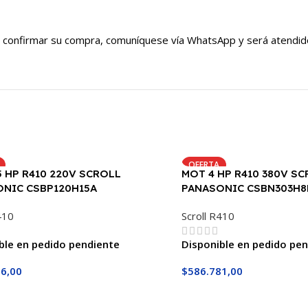
io a confirmar su compra, comuníquese vía WhatsApp y será atendi
OFERTA
5 HP R410 220V SCROLL
MOT 4 HP R410 380V S
NIC CSBP120H15A
PANASONIC CSBN303H8
410
Scroll R410
ble en pedido pendiente
Disponible en pedido pe
6,00
$
586.781,00
Al Carrito
Añadir Al Carrito