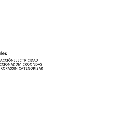
ales
FACCIÓN
ELECTRICIDAD
ACCIONADO
MICROONDAS
RROPAS
SIN CATEGORIZAR