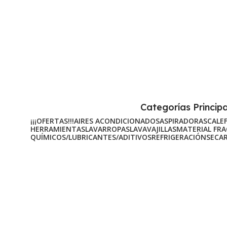
Categorías Princip
¡¡¡OFERTAS!!!
AIRES ACONDICIONADOS
ASPIRADORAS
CALE
HERRAMIENTAS
LAVARROPAS
LAVAVAJILLAS
MATERIAL FR
QUÍMICOS/LUBRICANTES/ADITIVOS
REFRIGERACIÓN
SECA