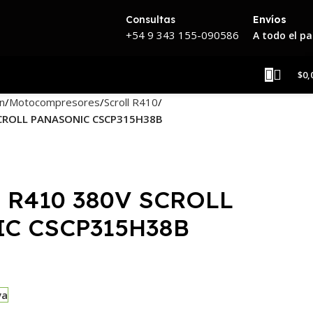
Consultas
Envíos
+54 9 343 155-090586
A todo el pa
$
0,
n
Motocompresores
Scroll R410
SCROLL PANASONIC CSCP315H38B
 R410 380V SCROLL
C CSCP315H38B
va