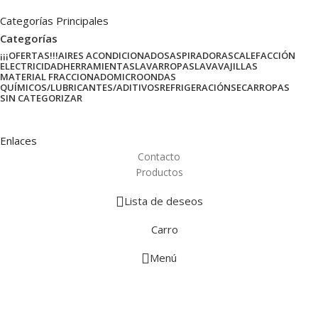
Categorías Principales
Categorías
¡¡¡OFERTAS!!!
AIRES ACONDICIONADOS
ASPIRADORAS
CALEFACCIÓN
ELECTRICIDAD
HERRAMIENTAS
LAVARROPAS
LAVAVAJILLAS
MATERIAL FRACCIONADO
MICROONDAS
QUÍMICOS/LUBRICANTES/ADITIVOS
REFRIGERACIÓN
SECARROPAS
SIN CATEGORIZAR
Enlaces
Contacto
Productos
Lista de deseos
Carro
Menú