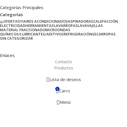
Categorías Principales
Categorías
¡¡¡OFERTAS!!!
AIRES ACONDICIONADOS
ASPIRADORAS
CALEFACCIÓN
ELECTRICIDAD
HERRAMIENTAS
LAVARROPAS
LAVAVAJILLAS
MATERIAL FRACCIONADO
MICROONDAS
QUÍMICOS/LUBRICANTES/ADITIVOS
REFRIGERACIÓN
SECARROPAS
SIN CATEGORIZAR
Enlaces
Contacto
Productos
Lista de deseos
0
Carro
Menú