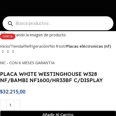
Haga Click para agrandar
OFERTA
Inicio
Tienda
Refrigeración
No frost
Placas eléctronicas (nf)
MC - CON 6 MESES GARANTIA
PLACA WHITE WESTINGHOUSE W328
NF/BAMBI NF1600/HR33BF C/DISPLAY
$
32.215,00
Añadir Al Carrito