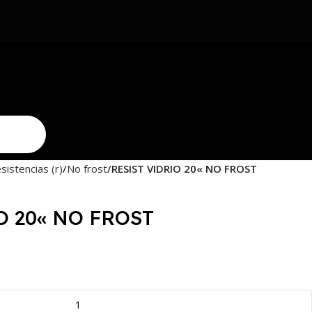
sistencias (r)
No frost
RESIST VIDRIO 20« NO FROST
O 20« NO FROST