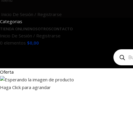
Menú
Inicio De Sesión / Registrarse
Categorias
TIENDA ONLINE
NOSOTROS
CONTACTO
Inicio De Sesión / Registrarse
0
elementos
$
0,00
Oferta
Haga Click para agrandar