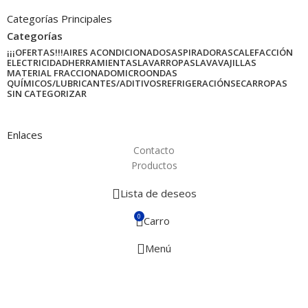
Categorías Principales
Categorías
¡¡¡OFERTAS!!!
AIRES ACONDICIONADOS
ASPIRADORAS
CALEFACCIÓN
ELECTRICIDAD
HERRAMIENTAS
LAVARROPAS
LAVAVAJILLAS
MATERIAL FRACCIONADO
MICROONDAS
QUÍMICOS/LUBRICANTES/ADITIVOS
REFRIGERACIÓN
SECARROPAS
SIN CATEGORIZAR
Enlaces
Contacto
Productos
Lista de deseos
0
Carro
Menú