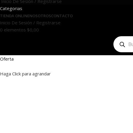
Inicio De Sesión / Registrarse
Categorias
TIENDA ONLINE
NOSOTROS
CONTACTO
Inicio De Sesión / Registrarse
0
elementos
$
0,00
Oferta
Haga Click para agrandar