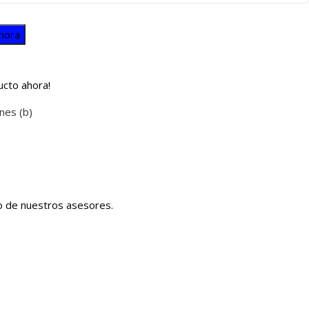
hora
ucto ahora!
nes (b)
no de nuestros asesores.