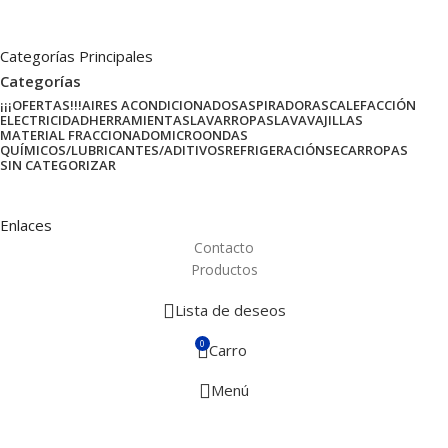
Categorías Principales
Categorías
¡¡¡OFERTAS!!!
AIRES ACONDICIONADOS
ASPIRADORAS
CALEFACCIÓN
ELECTRICIDAD
HERRAMIENTAS
LAVARROPAS
LAVAVAJILLAS
MATERIAL FRACCIONADO
MICROONDAS
QUÍMICOS/LUBRICANTES/ADITIVOS
REFRIGERACIÓN
SECARROPAS
SIN CATEGORIZAR
Enlaces
Contacto
Productos
Lista de deseos
0
Carro
Menú