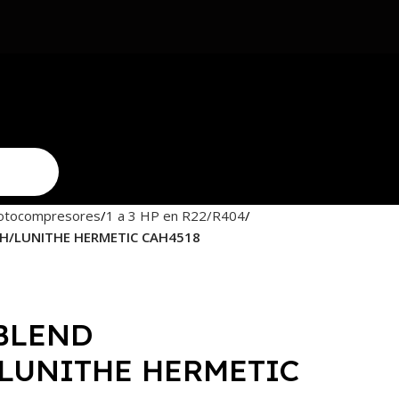
otocompresores
1 a 3 HP en R22/R404
H/LUNITHE HERMETIC CAH4518
 BLEND
LUNITHE HERMETIC