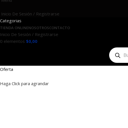
Menú
Inicio De Sesión / Registrarse
Categorias
TIENDA ONLINE
NOSOTROS
CONTACTO
Inicio De Sesión / Registrarse
0
elementos
$
0,00
Oferta
Haga Click para agrandar