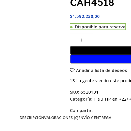
CAH4518
$
1.592.230,00
Disponible para reserva
Añadir a lista de deseos
13
La gente viendo este prod
SKU:
6520131
Categoría:
1 a 3 HP en R22/
Compartir:
DESCRIPCIÓN
VALORACIONES (0)
ENVÍO Y ENTREGA