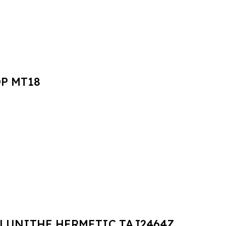
OP MT18
H/LUNITHE HERMETIC TAJ2464Z