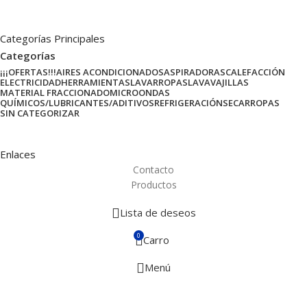
Categorías Principales
Categorías
¡¡¡OFERTAS!!!
AIRES ACONDICIONADOS
ASPIRADORAS
CALEFACCIÓN
ELECTRICIDAD
HERRAMIENTAS
LAVARROPAS
LAVAVAJILLAS
MATERIAL FRACCIONADO
MICROONDAS
QUÍMICOS/LUBRICANTES/ADITIVOS
REFRIGERACIÓN
SECARROPAS
SIN CATEGORIZAR
Enlaces
Contacto
Productos
Lista de deseos
0
Carro
Menú